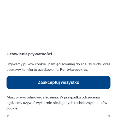
Zakład Mechaniki Pojazdów
ul. Manowska 6
75-819 Koszalin
zachodniopomorskie
Polska
turboklinika.com.pl
Odnośniki:
Ustawienia prywatności
Flight Operations Consulting
Używamy plików cookie i pamięci lokalnej do analizy ruchu oraz
poprawy komfortu użytkowania.
Polityka cookies
.
Bolling Modellballone
Motopark Koszalin
Zaakceptuj wszystko
Farma Agroturystyczna
Masz prawo odmówić śledzenia. W przypadku odrzucenia
Rodzina Wolarków
będziemy używać wyłącznie niezbędnych technicznych plików
Ballonsport Ackermann
cookie.