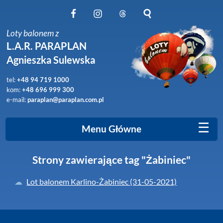
Obserwuj nas na Facebook
Obserwuj nas na Instagram
Obserwuj nas na Threads
Szukaj na stronie
Loty balonem z
L.A.R. PARAPLAN
Agnieszka Sulewska
tel:
+48 94 719 1000
kom:
+48 696 999 300
e-mail:
paraplan@paraplan.com.pl
☰
Menu Główne
Strony zawierające tag "Żabiniec"
Lot balonem Karlino-Żabiniec (31-05-2021)