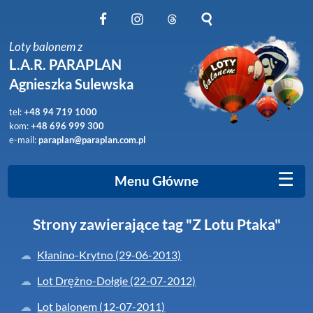
Obserwuj nas na Facebook
Obserwuj nas na Instagram
Obserwuj nas na Threads
Szukaj na stronie
Loty balonem z
L.A.R. PARAPLAN
Agnieszka Sulewska
tel:
+48 94 719 1000
kom:
+48 696 999 300
e-mail:
paraplan@paraplan.com.pl
☰
Menu Główne
Strony zawierające tag "Z Lotu Ptaka"
Kłanino-Krytno (29-06-2013)
Lot Drężno-Dołgie (22-07-2012)
Lot balonem (12-07-2011)