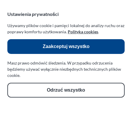
zachodniopomorskie
Polska
Ustawienia prywatności
turboklinika.com.pl
Używamy plików cookie i pamięci lokalnej do analizy ruchu oraz
poprawy komfortu użytkowania.
Polityka cookies
.
Odnośniki:
Zaakceptuj wszystko
Flight Operations Consulting
Bolling Modellballone
Masz prawo odmówić śledzenia. W przypadku odrzucenia
będziemy używać wyłącznie niezbędnych technicznych plików
Motopark Koszalin
cookie.
Farma Agroturystyczna
Rodzina Wolarków
Odrzuć wszystko
Ballonsport Ackermann
Schroeder Fireballoons
RODO (GDPR)
Cookies
Kontakt