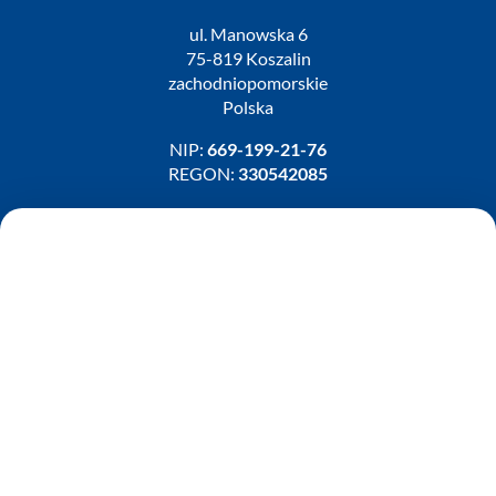
ul. Manowska 6
75-819 Koszalin
zachodniopomorskie
Polska
NIP:
669-199-21-76
REGON:
330542085
e-mail:
paraplan@paraplan.com.pl
web:
paraplan.com.pl
Zobacz również:
TURBO KLINIKA SULEWSCY
Regeneracja i naprawa turbosprężarek
AUTO SERWIS SULEWSCY
Zakład Mechaniki Pojazdów
ul. Manowska 6
75-819 Koszalin