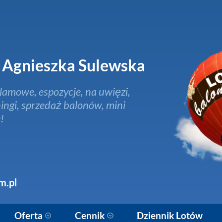
Agnieszka Sulewska
lamowe, espozycje, na uwięzi,
ingi, sprzedaż balonów, mini
!
m.pl
Oferta
Cennik
Dziennik Lotów