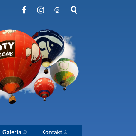
Obserwuj nas na Facebook
Obserwuj nas na Instagram
Obserwuj nas na Threads
Szukaj na stronie
Galeria
Kontakt