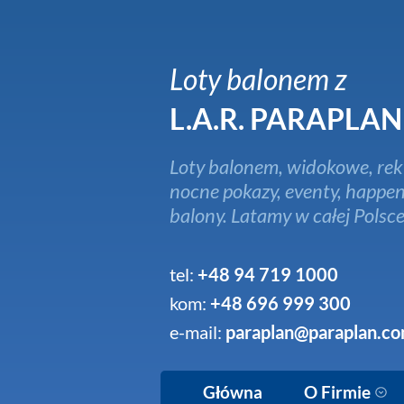
Loty balonem z
L.A.R. PARAPLAN
Loty balonem, widokowe, rek
nocne pokazy, eventy, happen
balony. Latamy w całej Polsce
tel:
+48 94 719 1000
kom:
+48 696 999 300
e-mail:
paraplan@paraplan.co
Główna
O Firmie