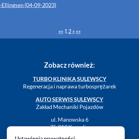
-Ellingsen (04-09-2023)
««
1
2
»
»»
Zobacz również:
TURBO KLINIKA SULEWSCY
Regeneracja i naprawa turbosprężarek
AUTO SERWIS SULEWSCY
Zakład Mechaniki Pojazdów
ul. Manowska 6
75-819 Koszalin
zachodniopomorskie
Ustawienia prywatności