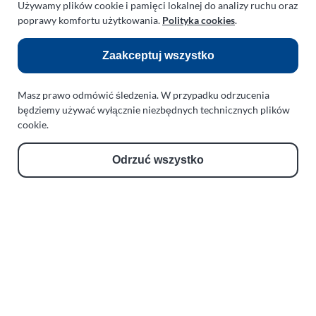
Używamy plików cookie i pamięci lokalnej do analizy ruchu oraz
Odnośniki:
poprawy komfortu użytkowania.
Polityka cookies
.
Flight Operations Consulting
Zaakceptuj wszystko
Bolling Modellballone
Masz prawo odmówić śledzenia. W przypadku odrzucenia
Motopark Koszalin
będziemy używać wyłącznie niezbędnych technicznych plików
Farma Agroturystyczna
cookie.
Rodzina Wolarków
Odrzuć wszystko
Ballonsport Ackermann
Schroeder Fireballoons
RODO (GDPR)
Cookies
Kontakt
Obserwuj nas na Facebook
Obserwuj nas na Instagram
Obserwuj nas na Threads
Obserwuj nas przez RSS
Zresetuj preferencje prywatności