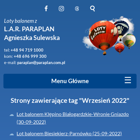
Obserwuj nas na Facebook
Obserwuj nas na Instagram
Obserwuj nas na Threads
Szukaj na stronie
Loty balonem z
L.A.R. PARAPLAN
Agnieszka Sulewska
tel:
+48 94 719 1000
kom:
+48 696 999 300
e-mail:
paraplan@paraplan.com.pl
☰
Menu Główne
Strony zawierające tag "Wrzesień 2022"
Lot balonem Klępino Białogardzkie-Wronie Gniazdo
(30-09-2022)
Lot balonem Biesiekierz-Parnówko (25-09-2022)