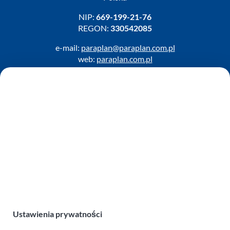
NIP:
669-199-21-76
REGON:
330542085
e-mail:
paraplan@paraplan.com.pl
web:
paraplan.com.pl
Zobacz również:
TURBO KLINIKA SULEWSCY
Regeneracja i naprawa turbosprężarek
AUTO SERWIS SULEWSCY
Zakład Mechaniki Pojazdów
ul. Manowska 6
75-819 Koszalin
zachodniopomorskie
Polska
Ustawienia prywatności
turboklinika.com.pl