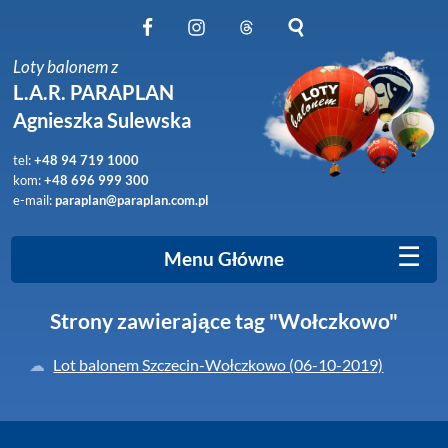
Obserwuj nas na Facebook
Obserwuj nas na Instagram
Obserwuj nas na Threads
Szukaj na stronie
Loty balonem z
L.A.R. PARAPLAN
Agnieszka Sulewska
tel:
+48 94 719 1000
kom:
+48 696 999 300
e-mail:
paraplan@paraplan.com.pl
☰
Menu Główne
Strony zawierające tag "Wołczkowo"
Lot balonem Szczecin-Wołczkowo (06-10-2019)