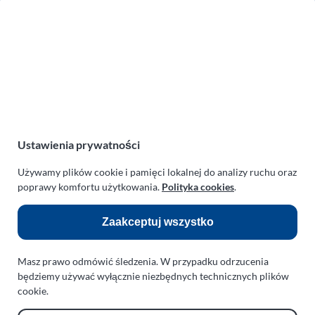
Zakład Mechaniki Pojazdów
ul. Manowska 6
75-819 Koszalin
zachodniopomorskie
Polska
turboklinika.com.pl
Odnośniki:
Ustawienia prywatności
Flight Operations Consulting
Używamy plików cookie i pamięci lokalnej do analizy ruchu oraz
poprawy komfortu użytkowania.
Polityka cookies
.
Bolling Modellballone
Motopark Koszalin
Zaakceptuj wszystko
Farma Agroturystyczna
Masz prawo odmówić śledzenia. W przypadku odrzucenia
Rodzina Wolarków
będziemy używać wyłącznie niezbędnych technicznych plików
Ballonsport Ackermann
cookie.