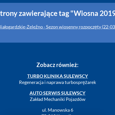
trony zawierające tag "Wiosna 201
iałogardzkie-Żeleźno - Sezon wiosenny rozpoczęty (22-0
Zobacz również:
TURBO KLINIKA SULEWSCY
Regeneracja i naprawa turbosprężarek
AUTO SERWIS SULEWSCY
Zakład Mechaniki Pojazdów
ul. Manowska 6