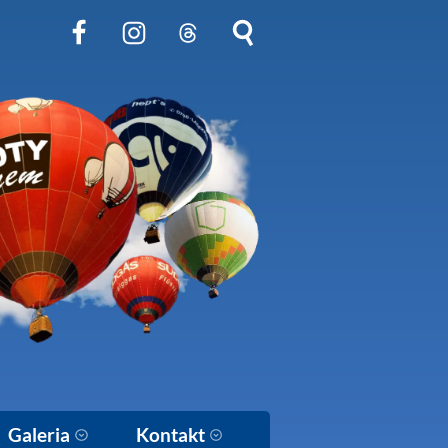
Obserwuj nas na Facebook
Obserwuj nas na Instagram
Obserwuj nas na Threads
Szukaj na stronie
Galeria
Kontakt