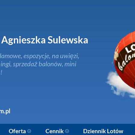
Agnieszka Sulewska
lamowe, espozycje, na uwięzi,
ingi, sprzedaż balonów, mini
!
m.pl
Oferta
Cennik
Dziennik Lotów