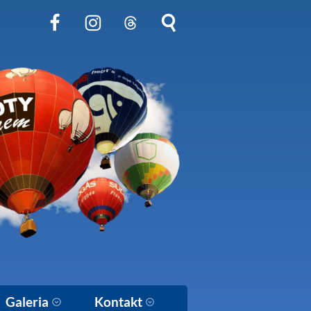
Obserwuj nas na Facebook
Obserwuj nas na Instagram
Obserwuj nas na Threads
Szukaj na stronie
Galeria
Kontakt