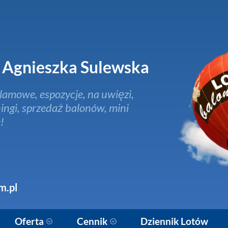
Agnieszka Sulewska
lamowe, espozycje, na uwięzi,
ingi, sprzedaż balonów, mini
!
m.pl
Oferta
Cennik
Dziennik Lotów