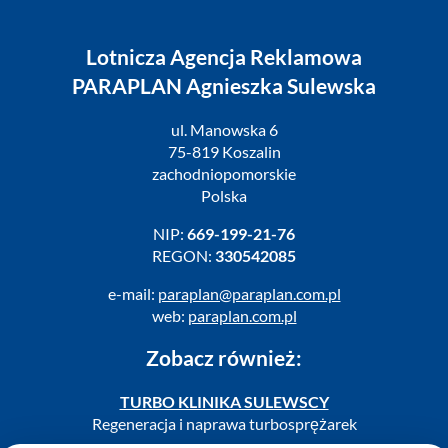
Lotnicza Agencja Reklamowa
PARAPLAN Agnieszka Sulewska
ul. Manowska 6
75-819 Koszalin
zachodniopomorskie
Polska
NIP:
669-199-21-76
REGON:
330542085
e-mail:
paraplan@paraplan.com.pl
web:
paraplan.com.pl
Zobacz również:
TURBO KLINIKA SULEWSCY
Regeneracja i naprawa turbosprężarek