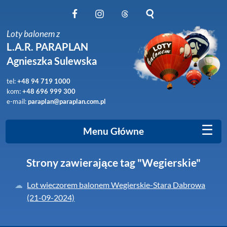
Obserwuj nas na Facebook
Obserwuj nas na Instagram
Obserwuj nas na Threads
Szukaj na stronie
Loty balonem z
L.A.R. PARAPLAN
Agnieszka Sulewska
tel:
+48 94 719 1000
kom:
+48 696 999 300
e-mail:
paraplan@paraplan.com.pl
☰
Menu Główne
Strony zawierające tag "Wegierskie"
Lot wieczorem balonem Wegierskie-Stara Dabrowa
(21-09-2024)