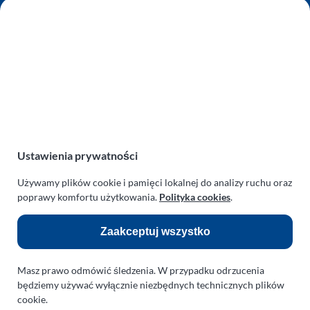
AUTO SERWIS SULEWSCY
Zakład Mechaniki Pojazdów
ul. Manowska 6
75-819 Koszalin
zachodniopomorskie
Polska
turboklinika.com.pl
Odnośniki:
Ustawienia prywatności
Flight Operations Consulting
Używamy plików cookie i pamięci lokalnej do analizy ruchu oraz
poprawy komfortu użytkowania.
Polityka cookies
.
Bolling Modellballone
Zaakceptuj wszystko
Motopark Koszalin
Farma Agroturystyczna
Masz prawo odmówić śledzenia. W przypadku odrzucenia
Rodzina Wolarków
będziemy używać wyłącznie niezbędnych technicznych plików
cookie.
Ballonsport Ackermann