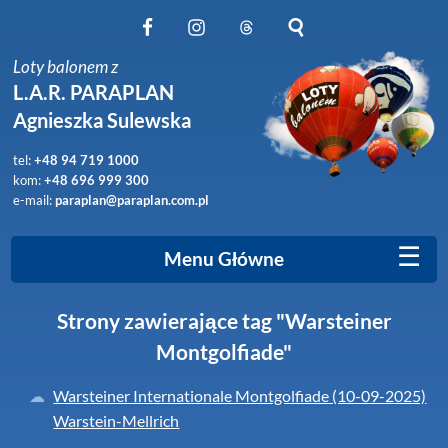
Obserwuj nas na Facebook
Obserwuj nas na Instagram
Obserwuj nas na Threads
Szukaj na stronie
Loty balonem z
L.A.R. PARAPLAN
Agnieszka Sulewska
tel:
+48 94 719 1000
kom:
+48 696 999 300
e-mail:
paraplan@paraplan.com.pl
☰
Menu Główne
Strony zawierające tag "Warsteiner
Montgolfiade"
Warsteiner Internationale Montgolfiade (10-09-2025)
Warstein-Mellrich