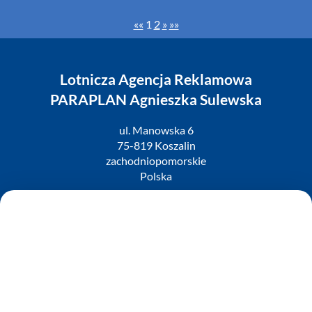
««
1
2
»
»»
Lotnicza Agencja Reklamowa
PARAPLAN Agnieszka Sulewska
ul. Manowska 6
75-819 Koszalin
zachodniopomorskie
Polska
NIP:
669-199-21-76
REGON:
330542085
e-mail:
paraplan@paraplan.com.pl
web:
paraplan.com.pl
Zobacz również: