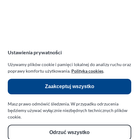
TURBO KLINIKA SULEWSCY
Regeneracja i naprawa turbosprężarek
AUTO SERWIS SULEWSCY
Zakład Mechaniki Pojazdów
ul. Manowska 6
75-819 Koszalin
Ustawienia prywatności
zachodniopomorskie
Polska
Używamy plików cookie i pamięci lokalnej do analizy ruchu oraz
poprawy komfortu użytkowania.
Polityka cookies
.
turboklinika.com.pl
Odnośniki:
Zaakceptuj wszystko
Flight Operations Consulting
Masz prawo odmówić śledzenia. W przypadku odrzucenia
będziemy używać wyłącznie niezbędnych technicznych plików
Bolling Modellballone
cookie.
Motopark Koszalin
Odrzuć wszystko
Farma Agroturystyczna