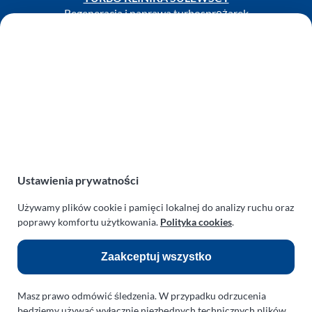
Regeneracja i naprawa turbosprężarek
AUTO SERWIS SULEWSCY
Zakład Mechaniki Pojazdów
ul. Manowska 6
75-819 Koszalin
zachodniopomorskie
Polska
turboklinika.com.pl
Ustawienia prywatności
Odnośniki:
Używamy plików cookie i pamięci lokalnej do analizy ruchu oraz
Flight Operations Consulting
poprawy komfortu użytkowania.
Polityka cookies
.
Bolling Modellballone
Zaakceptuj wszystko
Motopark Koszalin
Farma Agroturystyczna
Masz prawo odmówić śledzenia. W przypadku odrzucenia
Rodzina Wolarków
będziemy używać wyłącznie niezbędnych technicznych plików