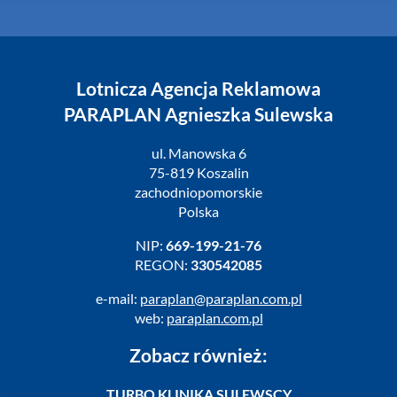
Lotnicza Agencja Reklamowa
PARAPLAN Agnieszka Sulewska
ul. Manowska 6
75-819 Koszalin
zachodniopomorskie
Polska
NIP:
669-199-21-76
REGON:
330542085
e-mail:
paraplan@paraplan.com.pl
web:
paraplan.com.pl
Zobacz również:
TURBO KLINIKA SULEWSCY