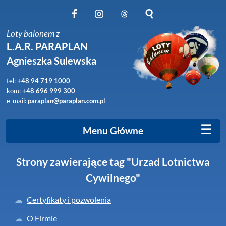
Obserwuj nas na Facebook
Obserwuj nas na Instagram
Obserwuj nas na Threads
Szukaj na stronie
Loty balonem z
L.A.R. PARAPLAN
Agnieszka Sulewska
tel:
+48 94 719 1000
kom:
+48 696 999 300
e-mail:
paraplan@paraplan.com.pl
☰
Menu Główne
Strony zawierające tag "Urzad Lotnictwa
Cywilnego"
Certyfikaty i pozwolenia
O Firmie