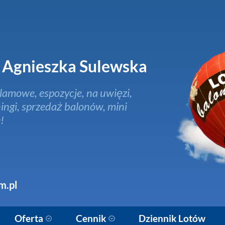
Agnieszka Sulewska
lamowe, espozycje, na uwięzi,
ingi, sprzedaż balonów, mini
!
m.pl
Oferta
Cennik
Dziennik Lotów