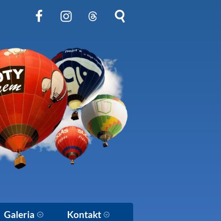
Obserwuj nas na Facebook
Obserwuj nas na Instagram
Obserwuj nas na Threads
Szukaj na stronie
Galeria
Kontakt