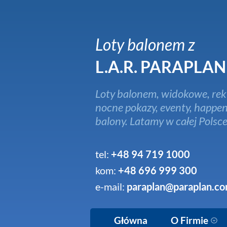
Loty balonem z
L.A.R. PARAPLAN
Loty balonem, widokowe, rek
nocne pokazy, eventy, happen
balony. Latamy w całej Polsce
tel:
+48 94 719 1000
kom:
+48 696 999 300
e-mail:
paraplan@paraplan.co
Główna
O Firmie