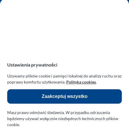
AUTO SERWIS SULEWSCY
Zakład Mechaniki Pojazdów
ul. Manowska 6
75-819 Koszalin
zachodniopomorskie
Polska
turboklinika.com.pl
Odnośniki:
Ustawienia prywatności
Flight Operations Consulting
Używamy plików cookie i pamięci lokalnej do analizy ruchu oraz
poprawy komfortu użytkowania.
Polityka cookies
.
Bolling Modellballone
Zaakceptuj wszystko
Motopark Koszalin
Farma Agroturystyczna
Masz prawo odmówić śledzenia. W przypadku odrzucenia
Rodzina Wolarków
będziemy używać wyłącznie niezbędnych technicznych plików
cookie.
Ballonsport Ackermann