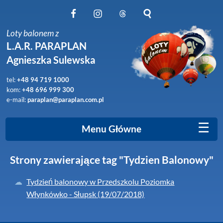
Obserwuj nas na Facebook
Obserwuj nas na Instagram
Obserwuj nas na Threads
Szukaj na stronie
Loty balonem z
L.A.R. PARAPLAN
Agnieszka Sulewska
tel:
+48 94 719 1000
kom:
+48 696 999 300
e-mail:
paraplan@paraplan.com.pl
☰
Menu Główne
Strony zawierające tag "Tydzien Balonowy"
Tydzień balonowy w Przedszkolu Poziomka
Włynkówko - Słupsk (19/07/2018)