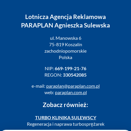
Lotnicza Agencja Reklamowa
PARAPLAN Agnieszka Sulewska
ul. Manowska 6
75-819 Koszalin
zachodniopomorskie
Polska
NIP:
669-199-21-76
REGON:
330542085
e-mail:
paraplan@paraplan.com.pl
web:
paraplan.com.pl
Zobacz również:
TURBO KLINIKA SULEWSCY
Regeneracja i naprawa turbosprężarek