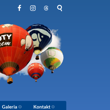
Obserwuj nas na Facebook
Obserwuj nas na Instagram
Obserwuj nas na Threads
Szukaj na stronie
Galeria
Kontakt