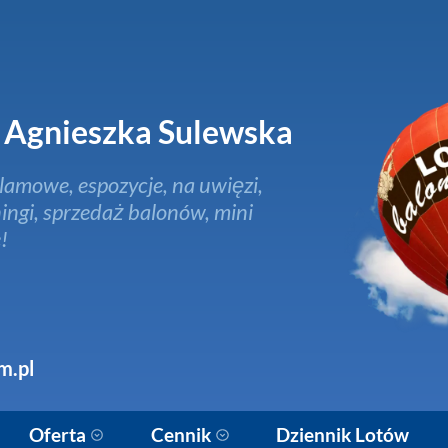
Agnieszka Sulewska
lamowe, espozycje, na uwięzi,
ingi, sprzedaż balonów, mini
!
m.pl
Oferta
Cennik
Dziennik Lotów