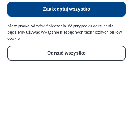
Flight Operations Consulting
Zaakceptuj wszystko
Bolling Modellballone
Motopark Koszalin
Masz prawo odmówić śledzenia. W przypadku odrzucenia
będziemy używać wyłącznie niezbędnych technicznych plików
Farma Agroturystyczna
cookie.
Rodzina Wolarków
Ballonsport Ackermann
Odrzuć wszystko
Schroeder Fireballoons
RODO (GDPR)
Cookies
Kontakt
Obserwuj nas na Facebook
Obserwuj nas na Instagram
Obserwuj nas na Threads
Obserwuj nas przez RSS
Zresetuj preferencje prywatności
Copyright © 2026 L.A.R. PARAPLAN Agnieszka Sulewska
Stworzone przy pomocy
Hugo
przez
Dariusz Więckiewicz