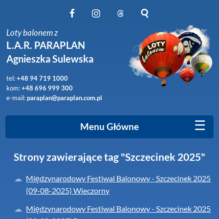
Obserwuj nas na Facebook
Obserwuj nas na Instagram
Obserwuj nas na Threads
Szukaj na stronie
Loty balonem z
L.A.R. PARAPLAN
Agnieszka Sulewska
tel:
+48 94 719 1000
kom:
+48 696 999 300
e-mail:
paraplan@paraplan.com.pl
☰
Menu Główne
Strony zawierające tag "Szczecinek 2025"
Międzynarodowy Festiwal Balonowy - Szczecinek 2025
(09-08-2025) Wieczorny
Międzynarodowy Festiwal Balonowy - Szczecinek 2025