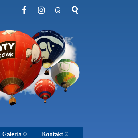
Obserwuj nas na Facebook
Obserwuj nas na Instagram
Obserwuj nas na Threads
Szukaj na stronie
Galeria
Kontakt