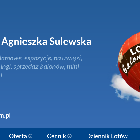
Agnieszka Sulewska
lamowe, espozycje, na uwięzi,
ingi, sprzedaż balonów, mini
!
m.pl
Oferta
Cennik
Dziennik Lotów