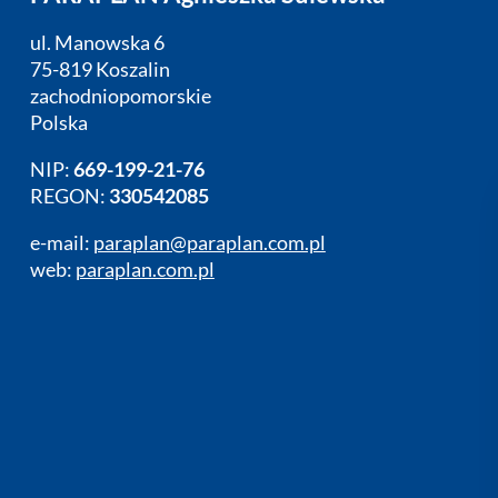
ul. Manowska 6
75-819 Koszalin
zachodniopomorskie
Polska
NIP:
669-199-21-76
REGON:
330542085
e-mail:
paraplan@paraplan.com.pl
web:
paraplan.com.pl