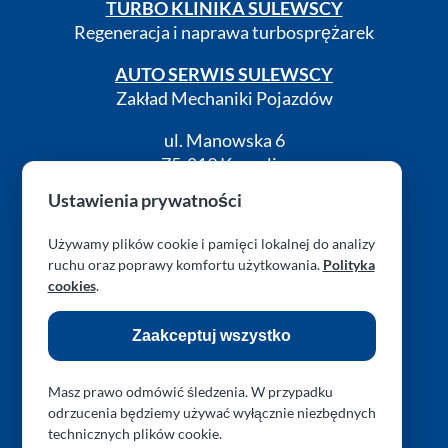
TURBO KLINIKA SULEWSCY
Regeneracja i naprawa turbosprężarek
AUTO SERWIS SULEWSCY
Zakład Mechaniki Pojazdów
ul. Manowska 6
75-819 Koszalin
zachodniopomorskie
Ustawienia prywatności
Polska
Używamy plików cookie i pamięci lokalnej do analizy
turboklinika.com.pl
ruchu oraz poprawy komfortu użytkowania.
Polityka
cookies
.
RODO (GDPR)
Cookies
Kontakt
Zaakceptuj wszystko
Masz prawo odmówić śledzenia. W przypadku
odrzucenia będziemy używać wyłącznie niezbędnych
Obserwuj nas na Facebook
Obserwuj nas na Instagram
Obserwuj nas na Threads
Obserwuj nas przez 
technicznych plików cookie.
Zresetuj preferencje prywatności