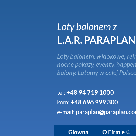
Loty balonem z
L.A.R. PARAPLAN
Loty balonem, widokowe, rek
nocne pokazy, eventy, happen
balony. Latamy w całej Polsce
tel:
+48 94 719 1000
kom:
+48 696 999 300
e-mail:
paraplan@paraplan.co
Główna
O Firmie