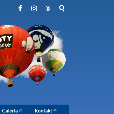
Obserwuj nas na Facebook
Obserwuj nas na Instagram
Obserwuj nas na Threads
Szukaj na stronie
Galeria
Kontakt