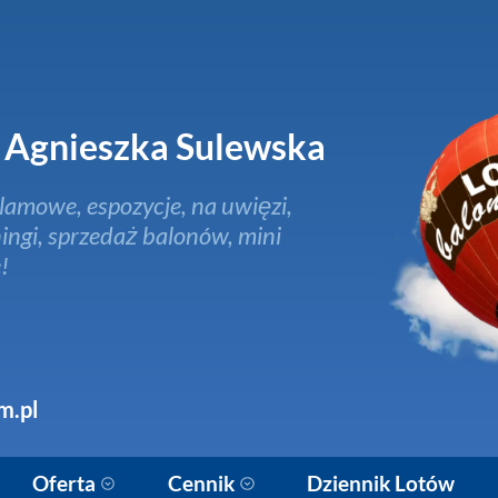
Agnieszka Sulewska
lamowe, espozycje, na uwięzi,
ingi, sprzedaż balonów, mini
!
m.pl
Oferta
Cennik
Dziennik Lotów