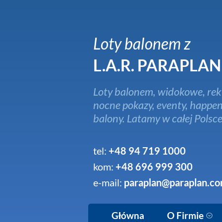
Loty balonem z
L.A.R. PARAPLAN
Loty balonem, widokowe, rek
nocne pokazy, eventy, happen
balony. Latamy w całej Polsce
tel:
+48 94 719 1000
kom:
+48 696 999 300
e-mail:
paraplan@paraplan.co
Główna
O Firmie