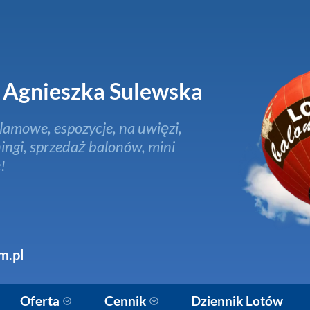
Agnieszka Sulewska
lamowe, espozycje, na uwięzi,
ingi, sprzedaż balonów, mini
!
m.pl
Oferta
Cennik
Dziennik Lotów