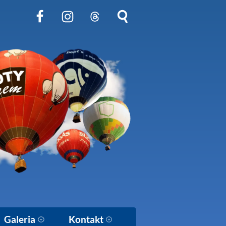
Obserwuj nas na Facebook
Obserwuj nas na Instagram
Obserwuj nas na Threads
Szukaj na stronie
Galeria
Kontakt