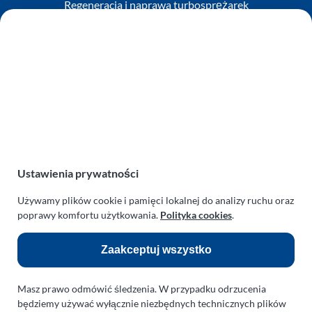
Regeneracja i naprawa turbosprężarek
AUTO SERWIS SULEWSCY
Zakład Mechaniki Pojazdów
ul. Manowska 6
75-819 Koszalin
zachodniopomorskie
Polska
turboklinika.com.pl
Odnośniki:
Ustawienia prywatności
Używamy plików cookie i pamięci lokalnej do analizy ruchu oraz
Flight Operations Consulting
poprawy komfortu użytkowania.
Polityka cookies
.
Bolling Modellballone
Zaakceptuj wszystko
Motopark Koszalin
Farma Agroturystyczna
Masz prawo odmówić śledzenia. W przypadku odrzucenia
Rodzina Wolarków
będziemy używać wyłącznie niezbędnych technicznych plików