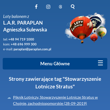
Obserwuj nas na Facebook
Obserwuj nas na Instagram
Obserwuj nas na Threads
Szukaj na stronie
Loty balonem z
L.A.R. PARAPLAN
Agnieszka Sulewska
tel:
+48 94 719 1000
kom:
+48 696 999 300
e-mail:
paraplan@paraplan.com.pl
☰
Menu Główne
Strony zawierające tag "Stowarzyszenie
Lotnicze Stratus"
Piknik Lotniczy, Stowarzyszenie Lotnicze Stratus w
Chojnie, zachodniopomorskie (28-09-2019)