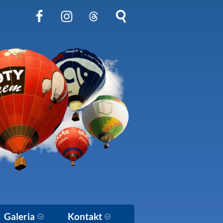
Obserwuj nas na Facebook
Obserwuj nas na Instagram
Obserwuj nas na Threads
Szukaj na stronie
Galeria
Kontakt