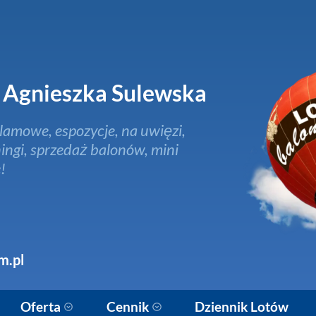
Agnieszka Sulewska
lamowe, espozycje, na uwięzi,
ingi, sprzedaż balonów, mini
!
m.pl
Oferta
Cennik
Dziennik Lotów