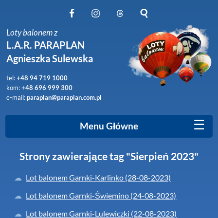
Obserwuj nas na Facebook
Obserwuj nas na Instagram
Obserwuj nas na Threads
Szukaj na stronie
Loty balonem z
L.A.R. PARAPLAN
Agnieszka Sulewska
tel:
+48 94 719 1000
kom:
+48 696 999 300
e-mail:
paraplan@paraplan.com.pl
☰
Menu Główne
Strony zawierające tag "Sierpień 2023"
Lot balonem Garnki-Karlinko (28-08-2023)
Lot balonem Garnki-Świemino (24-08-2023)
Lot balonem Garnki-Lulewiczki (22-08-2023)