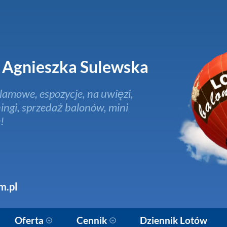
Agnieszka Sulewska
lamowe, espozycje, na uwięzi,
ingi, sprzedaż balonów, mini
!
m.pl
Oferta
Cennik
Dziennik Lotów