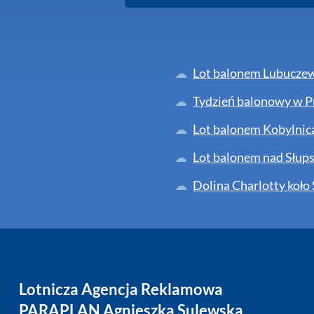
Lot balonem Lubuczew
Tydzień balonowy w P
Lot balonem Kobylnic
Lot balonem nad Słup
Dolina Charlotty koło
Lotnicza Agencja Reklamowa
PARAPLAN Agnieszka Sulewska