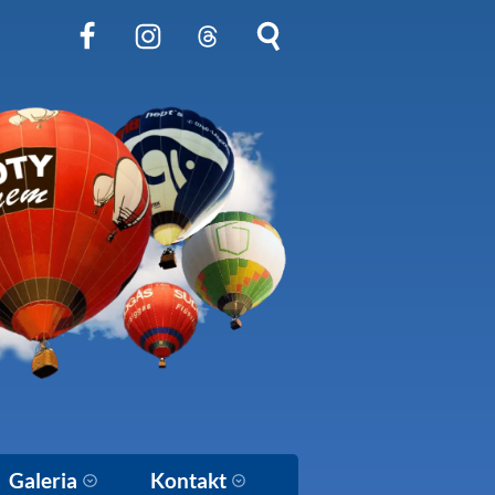
Obserwuj nas na Facebook
Obserwuj nas na Instagram
Obserwuj nas na Threads
Szukaj na stronie
Galeria
Kontakt