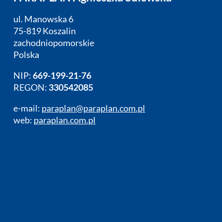
ul. Manowska 6
75-819 Koszalin
zachodniopomorskie
Polska
NIP:
669-199-21-76
REGON:
330542085
e-mail:
paraplan@paraplan.com.pl
web:
paraplan.com.pl