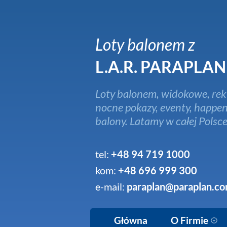
Loty balonem z
L.A.R. PARAPLAN
Loty balonem, widokowe, rek
nocne pokazy, eventy, happen
balony. Latamy w całej Polsce
tel:
+48 94 719 1000
kom:
+48 696 999 300
e-mail:
paraplan@paraplan.co
Główna
O Firmie