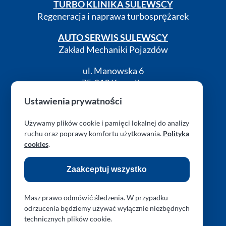
TURBO KLINIKA SULEWSCY
Regeneracja i naprawa turbosprężarek
AUTO SERWIS SULEWSCY
Zakład Mechaniki Pojazdów
ul. Manowska 6
75-819 Koszalin
zachodniopomorskie
Ustawienia prywatności
Polska
Używamy plików cookie i pamięci lokalnej do analizy
turboklinika.com.pl
ruchu oraz poprawy komfortu użytkowania.
Polityka
cookies
.
RODO (GDPR)
Cookies
Kontakt
Zaakceptuj wszystko
Masz prawo odmówić śledzenia. W przypadku
odrzucenia będziemy używać wyłącznie niezbędnych
Obserwuj nas na Facebook
Obserwuj nas na Instagram
Obserwuj nas na Threads
Obserwuj nas przez 
technicznych plików cookie.
Zresetuj preferencje prywatności