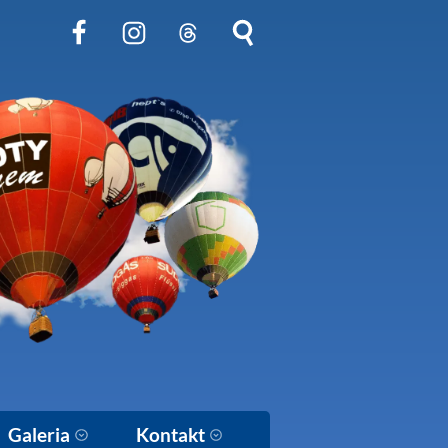
Obserwuj nas na Facebook
Obserwuj nas na Instagram
Obserwuj nas na Threads
Szukaj na stronie
Galeria
Kontakt