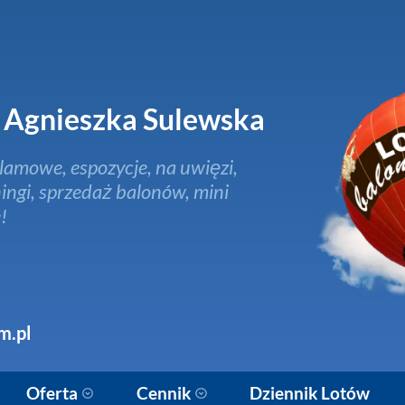
Agnieszka Sulewska
lamowe, espozycje, na uwięzi,
ingi, sprzedaż balonów, mini
!
m.pl
Oferta
Cennik
Dziennik Lotów