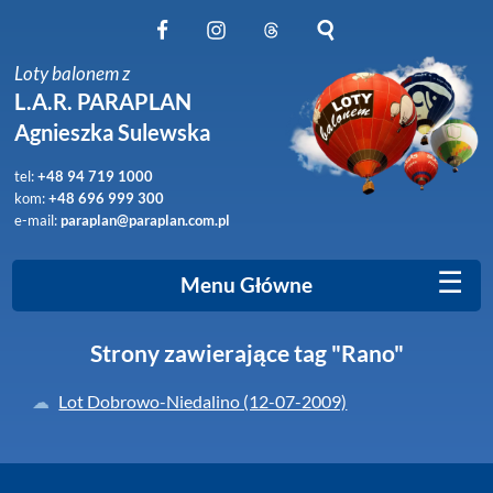
Obserwuj nas na Facebook
Obserwuj nas na Instagram
Obserwuj nas na Threads
Szukaj na stronie
Loty balonem z
L.A.R. PARAPLAN
Agnieszka Sulewska
tel:
+48 94 719 1000
kom:
+48 696 999 300
e-mail:
paraplan@paraplan.com.pl
☰
Menu Główne
Strony zawierające tag "Rano"
Lot Dobrowo-Niedalino (12-07-2009)