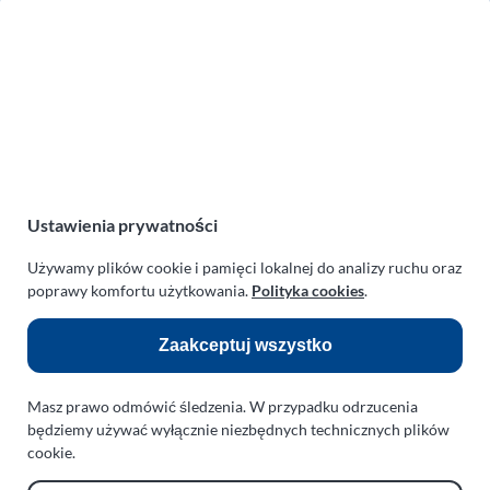
Zakład Mechaniki Pojazdów
ul. Manowska 6
75-819 Koszalin
zachodniopomorskie
Polska
turboklinika.com.pl
Odnośniki:
Ustawienia prywatności
Flight Operations Consulting
Używamy plików cookie i pamięci lokalnej do analizy ruchu oraz
poprawy komfortu użytkowania.
Polityka cookies
.
Bolling Modellballone
Motopark Koszalin
Zaakceptuj wszystko
Farma Agroturystyczna
Masz prawo odmówić śledzenia. W przypadku odrzucenia
Rodzina Wolarków
będziemy używać wyłącznie niezbędnych technicznych plików
Ballonsport Ackermann
cookie.