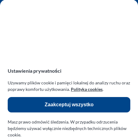
AUTO SERWIS SULEWSCY
Zakład Mechaniki Pojazdów
ul. Manowska 6
75-819 Koszalin
zachodniopomorskie
Polska
turboklinika.com.pl
Odnośniki:
Ustawienia prywatności
Używamy plików cookie i pamięci lokalnej do analizy ruchu oraz
Flight Operations Consulting
poprawy komfortu użytkowania.
Polityka cookies
.
Bolling Modellballone
Zaakceptuj wszystko
Motopark Koszalin
Farma Agroturystyczna
Masz prawo odmówić śledzenia. W przypadku odrzucenia
Rodzina Wolarków
będziemy używać wyłącznie niezbędnych technicznych plików
cookie.
Ballonsport Ackermann