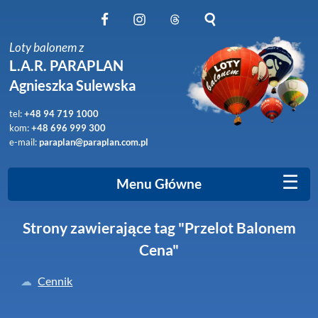
Obserwuj nas na Facebook
Obserwuj nas na Instagram
Obserwuj nas na Threads
Szukaj na stronie
Loty balonem z
L.A.R. PARAPLAN
Agnieszka Sulewska
tel:
+48 94 719 1000
kom:
+48 696 999 300
e-mail:
paraplan@paraplan.com.pl
☰
Menu Główne
Strony zawierające tag "Przelot Balonem
Cena"
Cennik