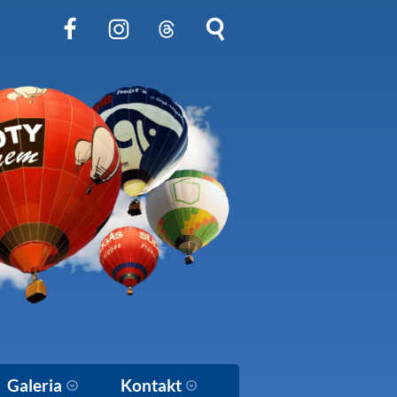
Obserwuj nas na Facebook
Obserwuj nas na Instagram
Obserwuj nas na Threads
Szukaj na stronie
Galeria
Kontakt