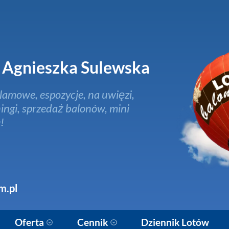
Agnieszka Sulewska
lamowe, espozycje, na uwięzi,
ingi, sprzedaż balonów, mini
!
m.pl
Oferta
Cennik
Dziennik Lotów