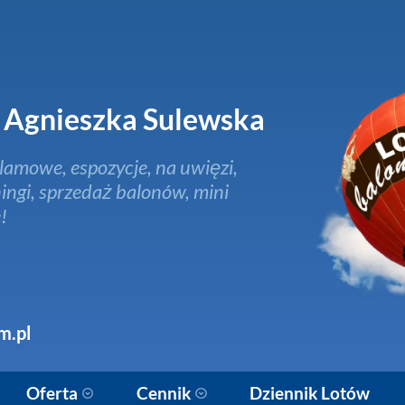
Agnieszka Sulewska
lamowe, espozycje, na uwięzi,
ingi, sprzedaż balonów, mini
!
m.pl
Oferta
Cennik
Dziennik Lotów