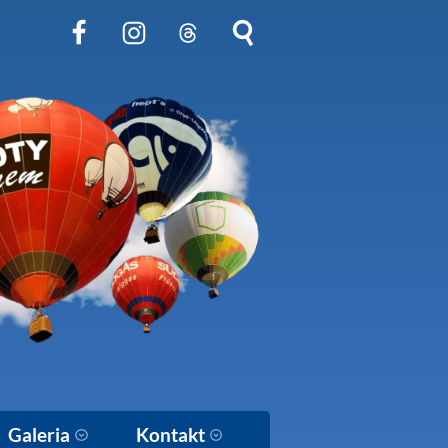
Obserwuj nas na Facebook
Obserwuj nas na Instagram
Obserwuj nas na Threads
Szukaj na stronie
Galeria
Kontakt