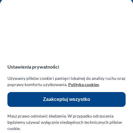
AUTO SERWIS SULEWSCY
Zakład Mechaniki Pojazdów
ul. Manowska 6
75-819 Koszalin
zachodniopomorskie
Polska
turboklinika.com.pl
Odnośniki:
Ustawienia prywatności
Flight Operations Consulting
Używamy plików cookie i pamięci lokalnej do analizy ruchu oraz
poprawy komfortu użytkowania.
Polityka cookies
.
Bolling Modellballone
Zaakceptuj wszystko
Motopark Koszalin
Farma Agroturystyczna
Masz prawo odmówić śledzenia. W przypadku odrzucenia
Rodzina Wolarków
będziemy używać wyłącznie niezbędnych technicznych plików
cookie.
Ballonsport Ackermann