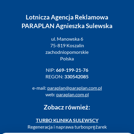
Lotnicza Agencja Reklamowa
PARAPLAN Agnieszka Sulewska
ul. Manowska 6
75-819 Koszalin
zachodniopomorskie
Polska
NIP:
669-199-21-76
REGON:
330542085
e-mail:
paraplan@paraplan.com.pl
web:
paraplan.com.pl
Zobacz również:
TURBO KLINIKA SULEWSCY
Regeneracja i naprawa turbosprężarek