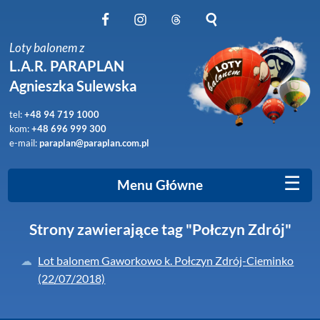
Obserwuj nas na Facebook
Obserwuj nas na Instagram
Obserwuj nas na Threads
Szukaj na stronie
Loty balonem z
L.A.R. PARAPLAN
Agnieszka Sulewska
tel:
+48 94 719 1000
kom:
+48 696 999 300
e-mail:
paraplan@paraplan.com.pl
☰
Menu Główne
Strony zawierające tag "Połczyn Zdrój"
Lot balonem Gaworkowo k. Połczyn Zdrój-Cieminko
(22/07/2018)