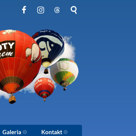
Obserwuj nas na Facebook
Obserwuj nas na Instagram
Obserwuj nas na Threads
Szukaj na stronie
Galeria
Kontakt