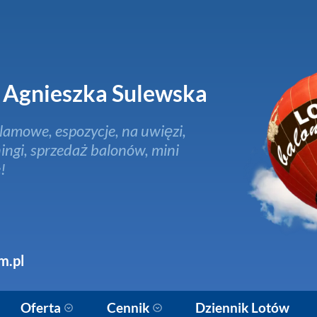
Agnieszka Sulewska
lamowe, espozycje, na uwięzi,
ingi, sprzedaż balonów, mini
!
m.pl
Oferta
Cennik
Dziennik Lotów