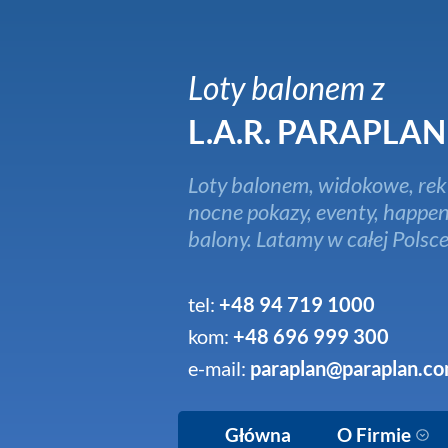
Loty balonem z
L.A.R. PARAPLAN
Loty balonem, widokowe, rek
nocne pokazy, eventy, happen
balony. Latamy w całej Polsce
tel:
+48 94 719 1000
kom:
+48 696 999 300
e-mail:
paraplan@paraplan.co
Główna
O Firmie