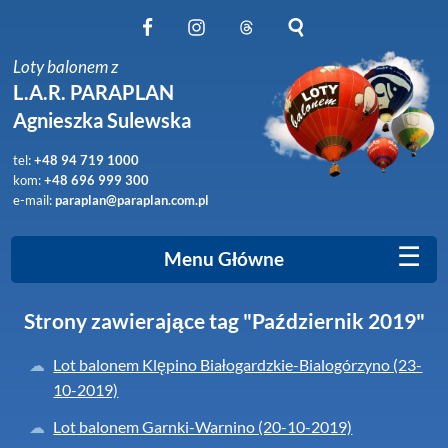
Obserwuj nas na Facebook
Obserwuj nas na Instagram
Obserwuj nas na Threads
Szukaj na stronie
Loty balonem z
L.A.R. PARAPLAN
Agnieszka Sulewska
tel:
+48 94 719 1000
kom:
+48 696 999 300
e-mail:
paraplan@paraplan.com.pl
☰
Menu Główne
Strony zawierające tag "Październik 2019"
Lot balonem Klępino Białogardzkie-Bialogórzyno (23-
10-2019)
Lot balonem Garnki-Warnino (20-10-2019)