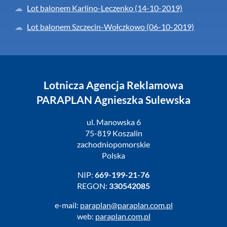
Lot balonem Karlino-Leczenko (14-10-2019)
Lot balonem Szczecin-Wołczkowo (06-10-2019)
Lotnicza Agencja Reklamowa
PARAPLAN Agnieszka Sulewska
ul. Manowska 6
75-819 Koszalin
zachodniopomorskie
Polska
NIP:
669-199-21-76
REGON:
330542085
e-mail:
paraplan@paraplan.com.pl
web:
paraplan.com.pl