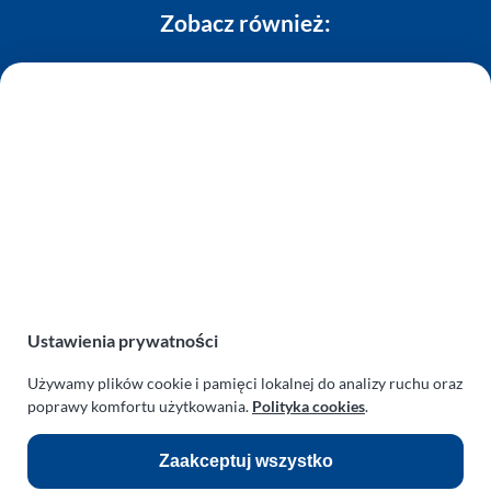
Zobacz również:
TURBO KLINIKA SULEWSCY
Regeneracja i naprawa turbosprężarek
AUTO SERWIS SULEWSCY
Zakład Mechaniki Pojazdów
ul. Manowska 6
75-819 Koszalin
zachodniopomorskie
Polska
turboklinika.com.pl
Ustawienia prywatności
Odnośniki:
Używamy plików cookie i pamięci lokalnej do analizy ruchu oraz
poprawy komfortu użytkowania.
Polityka cookies
.
Flight Operations Consulting
Bolling Modellballone
Zaakceptuj wszystko