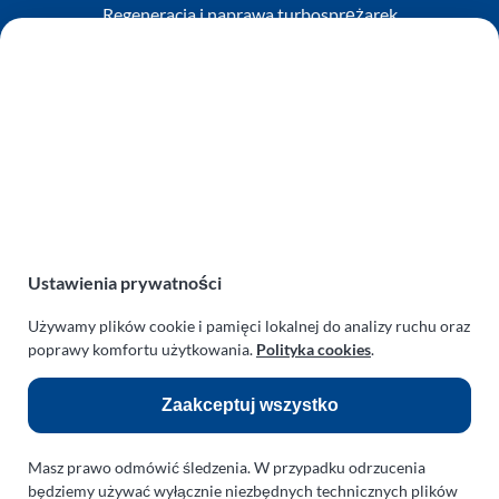
Regeneracja i naprawa turbosprężarek
AUTO SERWIS SULEWSCY
Zakład Mechaniki Pojazdów
ul. Manowska 6
75-819 Koszalin
zachodniopomorskie
Polska
turboklinika.com.pl
Ustawienia prywatności
Odnośniki:
Używamy plików cookie i pamięci lokalnej do analizy ruchu oraz
Flight Operations Consulting
poprawy komfortu użytkowania.
Polityka cookies
.
Bolling Modellballone
Zaakceptuj wszystko
Motopark Koszalin
Farma Agroturystyczna
Masz prawo odmówić śledzenia. W przypadku odrzucenia
Rodzina Wolarków
będziemy używać wyłącznie niezbędnych technicznych plików