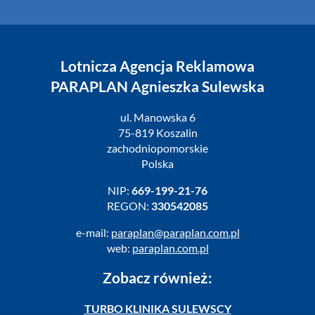
Lotnicza Agencja Reklamowa
PARAPLAN Agnieszka Sulewska
ul. Manowska 6
75-819 Koszalin
zachodniopomorskie
Polska
NIP:
669-199-21-76
REGON:
330542085
e-mail:
paraplan@paraplan.com.pl
web:
paraplan.com.pl
Zobacz również:
TURBO KLINIKA SULEWSCY