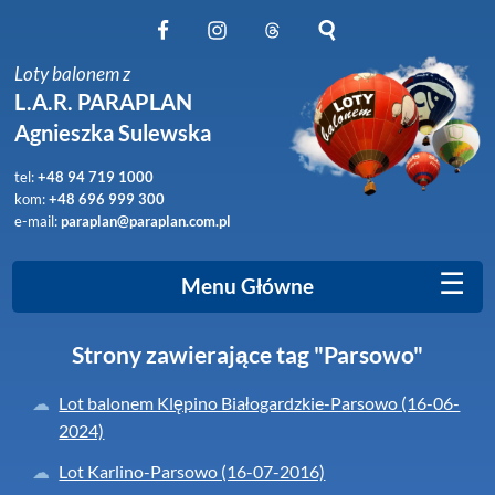
Obserwuj nas na Facebook
Obserwuj nas na Instagram
Obserwuj nas na Threads
Szukaj na stronie
Loty balonem z
L.A.R. PARAPLAN
Agnieszka Sulewska
tel:
+48 94 719 1000
kom:
+48 696 999 300
e-mail:
paraplan@paraplan.com.pl
☰
Menu Główne
Strony zawierające tag "Parsowo"
Lot balonem Klępino Białogardzkie-Parsowo (16-06-
2024)
Lot Karlino-Parsowo (16-07-2016)