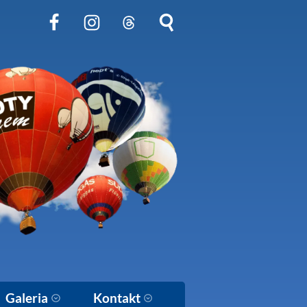
Obserwuj nas na Facebook
Obserwuj nas na Instagram
Obserwuj nas na Threads
Szukaj na stronie
Galeria
Kontakt