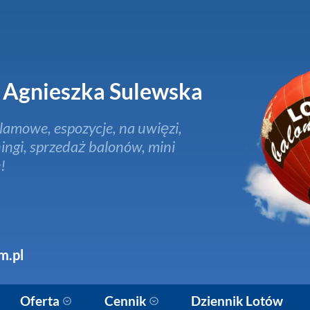
Agnieszka Sulewska
lamowe, espozycje, na uwięzi,
ingi, sprzedaż balonów, mini
!
m.pl
Oferta
Cennik
Dziennik Lotów