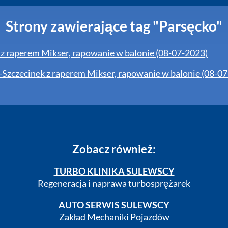
Strony zawierające tag "Parsęcko"
m z raperem Mikser, rapowanie w balonie (08-07-2023)
Szczecinek z raperem Mikser, rapowanie w balonie (08-0
Zobacz również:
TURBO KLINIKA SULEWSCY
Regeneracja i naprawa turbosprężarek
AUTO SERWIS SULEWSCY
Zakład Mechaniki Pojazdów