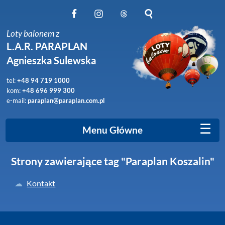
Obserwuj nas na Facebook
Obserwuj nas na Instagram
Obserwuj nas na Threads
Szukaj na stronie
Loty balonem z
L.A.R. PARAPLAN
Agnieszka Sulewska
tel:
+48 94 719 1000
kom:
+48 696 999 300
e-mail:
paraplan@paraplan.com.pl
☰
Menu Główne
Strony zawierające tag "Paraplan Koszalin"
Kontakt