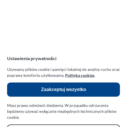
Zakład Mechaniki Pojazdów
ul. Manowska 6
75-819 Koszalin
zachodniopomorskie
Polska
turboklinika.com.pl
Odnośniki:
Ustawienia prywatności
Flight Operations Consulting
Używamy plików cookie i pamięci lokalnej do analizy ruchu oraz
poprawy komfortu użytkowania.
Polityka cookies
.
Bolling Modellballone
Motopark Koszalin
Zaakceptuj wszystko
Farma Agroturystyczna
Masz prawo odmówić śledzenia. W przypadku odrzucenia
Rodzina Wolarków
będziemy używać wyłącznie niezbędnych technicznych plików
Ballonsport Ackermann
cookie.