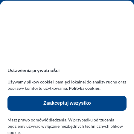
AUTO SERWIS SULEWSCY
Zakład Mechaniki Pojazdów
ul. Manowska 6
75-819 Koszalin
zachodniopomorskie
Polska
turboklinika.com.pl
Odnośniki:
Ustawienia prywatności
Używamy plików cookie i pamięci lokalnej do analizy ruchu oraz
Flight Operations Consulting
poprawy komfortu użytkowania.
Polityka cookies
.
Bolling Modellballone
Zaakceptuj wszystko
Motopark Koszalin
Farma Agroturystyczna
Masz prawo odmówić śledzenia. W przypadku odrzucenia
Rodzina Wolarków
będziemy używać wyłącznie niezbędnych technicznych plików
cookie.