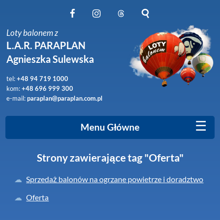
Obserwuj nas na Facebook
Obserwuj nas na Instagram
Obserwuj nas na Threads
Szukaj na stronie
Loty balonem z
L.A.R. PARAPLAN
Agnieszka Sulewska
tel:
+48 94 719 1000
kom:
+48 696 999 300
e-mail:
paraplan@paraplan.com.pl
☰
Menu Główne
Strony zawierające tag "Oferta"
Sprzedaż balonów na ogrzane powietrze i doradztwo
Oferta