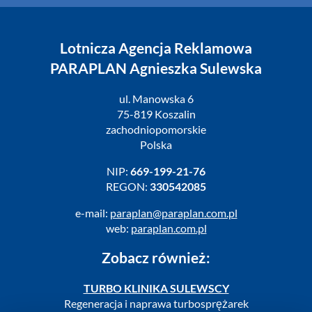
Lotnicza Agencja Reklamowa
PARAPLAN Agnieszka Sulewska
ul. Manowska 6
75-819 Koszalin
zachodniopomorskie
Polska
NIP:
669-199-21-76
REGON:
330542085
e-mail:
paraplan@paraplan.com.pl
web:
paraplan.com.pl
Zobacz również:
TURBO KLINIKA SULEWSCY
Regeneracja i naprawa turbosprężarek