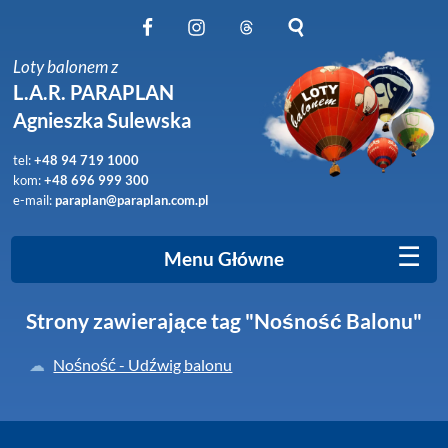
Obserwuj nas na Facebook
Obserwuj nas na Instagram
Obserwuj nas na Threads
Szukaj na stronie
Loty balonem z
L.A.R. PARAPLAN
Agnieszka Sulewska
tel:
+48 94 719 1000
kom:
+48 696 999 300
e-mail:
paraplan@paraplan.com.pl
☰
Menu Główne
Strony zawierające tag "Nośność Balonu"
Nośność - Udźwig balonu