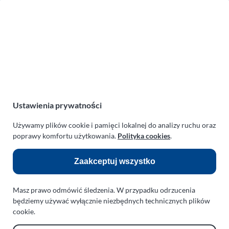
Zakład Mechaniki Pojazdów
ul. Manowska 6
75-819 Koszalin
zachodniopomorskie
Polska
turboklinika.com.pl
Odnośniki:
Ustawienia prywatności
Flight Operations Consulting
Używamy plików cookie i pamięci lokalnej do analizy ruchu oraz
poprawy komfortu użytkowania.
Polityka cookies
.
Bolling Modellballone
Motopark Koszalin
Zaakceptuj wszystko
Farma Agroturystyczna
Masz prawo odmówić śledzenia. W przypadku odrzucenia
Rodzina Wolarków
będziemy używać wyłącznie niezbędnych technicznych plików
Ballonsport Ackermann
cookie.