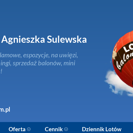
Agnieszka Sulewska
lamowe, espozycje, na uwięzi,
ingi, sprzedaż balonów, mini
!
m.pl
Oferta
Cennik
Dziennik Lotów