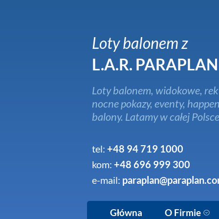
Loty balonem z
L.A.R. PARAPLAN
Loty balonem, widokowe, rek
nocne pokazy, eventy, happen
balony. Latamy w całej Polsce
tel:
+48 94 719 1000
kom:
+48 696 999 300
e-mail:
paraplan@paraplan.co
Główna
O Firmie