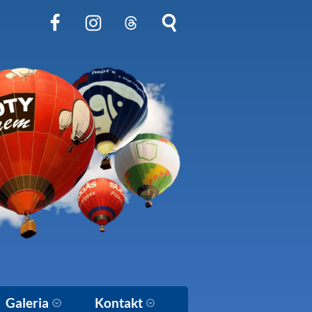
Obserwuj nas na Facebook
Obserwuj nas na Instagram
Obserwuj nas na Threads
Szukaj na stronie
Galeria
Kontakt