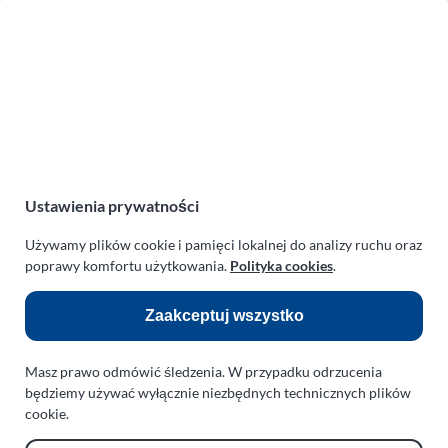
Zakład Mechaniki Pojazdów
ul. Manowska 6
75-819 Koszalin
zachodniopomorskie
Polska
turboklinika.com.pl
Odnośniki:
Ustawienia prywatności
Flight Operations Consulting
Używamy plików cookie i pamięci lokalnej do analizy ruchu oraz
poprawy komfortu użytkowania.
Polityka cookies
.
Bolling Modellballone
Motopark Koszalin
Zaakceptuj wszystko
Farma Agroturystyczna
Masz prawo odmówić śledzenia. W przypadku odrzucenia
Rodzina Wolarków
będziemy używać wyłącznie niezbędnych technicznych plików
Ballonsport Ackermann
cookie.