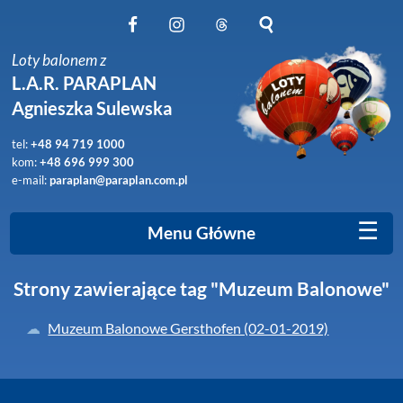
Obserwuj nas na Facebook
Obserwuj nas na Instagram
Obserwuj nas na Threads
Szukaj na stronie
Loty balonem z
L.A.R. PARAPLAN
Agnieszka Sulewska
tel:
+48 94 719 1000
kom:
+48 696 999 300
e-mail:
paraplan@paraplan.com.pl
☰
Menu Główne
Strony zawierające tag "Muzeum Balonowe"
Muzeum Balonowe Gersthofen (02-01-2019)