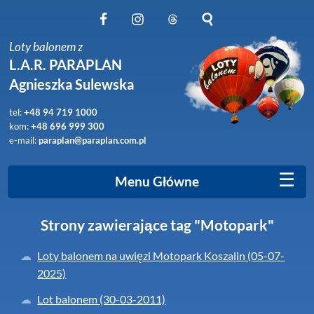
Obserwuj nas na Facebook
Obserwuj nas na Instagram
Obserwuj nas na Threads
Szukaj na stronie
Loty balonem z
L.A.R. PARAPLAN
Agnieszka Sulewska
tel:
+48 94 719 1000
kom:
+48 696 999 300
e-mail:
paraplan@paraplan.com.pl
☰
Menu Główne
Strony zawierające tag "Motopark"
Loty balonem na uwięzi Motopark Koszalin (05-07-
2025)
Lot balonem (30-03-2011)