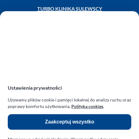
TURBO KLINIKA SULEWSCY
Regeneracja i naprawa turbosprężarek
AUTO SERWIS SULEWSCY
Zakład Mechaniki Pojazdów
ul. Manowska 6
75-819 Koszalin
zachodniopomorskie
Polska
turboklinika.com.pl
Ustawienia prywatności
Odnośniki:
Używamy plików cookie i pamięci lokalnej do analizy ruchu oraz
Flight Operations Consulting
poprawy komfortu użytkowania.
Polityka cookies
.
Bolling Modellballone
Zaakceptuj wszystko
Motopark Koszalin