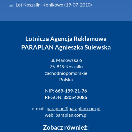
Lot Koszalin-Konikowo (19-07-2010)
Lotnicza Agencja Reklamowa
PARAPLAN Agnieszka Sulewska
ul. Manowska 6
75-819 Koszalin
zachodniopomorskie
Polska
NIP:
669-199-21-76
REGON:
330542085
e-mail:
paraplan@paraplan.com.pl
web:
paraplan.com.pl
Zobacz również: