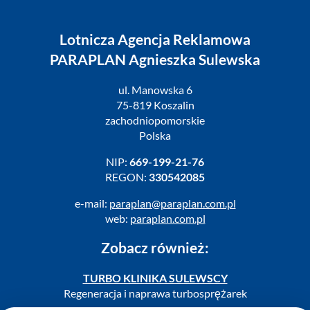
Lotnicza Agencja Reklamowa
PARAPLAN Agnieszka Sulewska
ul. Manowska 6
75-819 Koszalin
zachodniopomorskie
Polska
NIP:
669-199-21-76
REGON:
330542085
e-mail:
paraplan@paraplan.com.pl
web:
paraplan.com.pl
Zobacz również:
TURBO KLINIKA SULEWSCY
Regeneracja i naprawa turbosprężarek