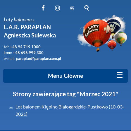
Obserwuj nas na Facebook
Obserwuj nas na Instagram
Obserwuj nas na Threads
Szukaj na stronie
Loty balonem z
L.A.R. PARAPLAN
Agnieszka Sulewska
tel:
+48 94 719 1000
kom:
+48 696 999 300
e-mail:
paraplan@paraplan.com.pl
☰
Menu Główne
Strony zawierające tag "Marzec 2021"
Lot balonem Klępino Białogardzkie-Pustkowo (10-03-
2021)