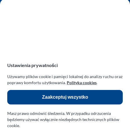
AUTO SERWIS SULEWSCY
Zakład Mechaniki Pojazdów
ul. Manowska 6
75-819 Koszalin
zachodniopomorskie
Polska
turboklinika.com.pl
Odnośniki:
Ustawienia prywatności
Flight Operations Consulting
Używamy plików cookie i pamięci lokalnej do analizy ruchu oraz
poprawy komfortu użytkowania.
Polityka cookies
.
Bolling Modellballone
Zaakceptuj wszystko
Motopark Koszalin
Farma Agroturystyczna
Masz prawo odmówić śledzenia. W przypadku odrzucenia
Rodzina Wolarków
będziemy używać wyłącznie niezbędnych technicznych plików
cookie.
Ballonsport Ackermann