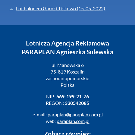
Lot balonem Garnki-Liskowo (15-05-2022)
Lotnicza Agencja Reklamowa
PARAPLAN Agnieszka Sulewska
ul. Manowska 6
75-819 Koszalin
zachodniopomorskie
Polska
NIP:
669-199-21-76
REGON:
330542085
e-mail:
paraplan@paraplan.com.pl
web:
paraplan.com.pl
Zobacz również: