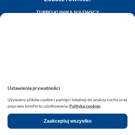
TURBO KLINIKA SULEWSCY
Regeneracja i naprawa turbosprężarek
AUTO SERWIS SULEWSCY
Zakład Mechaniki Pojazdów
ul. Manowska 6
75-819 Koszalin
zachodniopomorskie
Polska
turboklinika.com.pl
Ustawienia prywatności
Odnośniki:
Używamy plików cookie i pamięci lokalnej do analizy ruchu oraz
Flight Operations Consulting
poprawy komfortu użytkowania.
Polityka cookies
.
Bolling Modellballone
Zaakceptuj wszystko
Motopark Koszalin