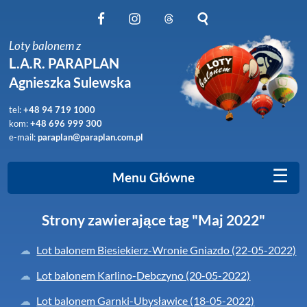
Obserwuj nas na Facebook
Obserwuj nas na Instagram
Obserwuj nas na Threads
Szukaj na stronie
Loty balonem z
L.A.R. PARAPLAN
Agnieszka Sulewska
tel:
+48 94 719 1000
kom:
+48 696 999 300
e-mail:
paraplan@paraplan.com.pl
☰
Menu Główne
Strony zawierające tag "Maj 2022"
Lot balonem Biesiekierz-Wronie Gniazdo (22-05-2022)
Lot balonem Karlino-Debczyno (20-05-2022)
Lot balonem Garnki-Ubysławice (18-05-2022)