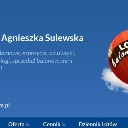
Agnieszka Sulewska
lamowe, espozycje, na uwięzi,
ingi, sprzedaż balonów, mini
!
m.pl
Oferta
Cennik
Dziennik Lotów