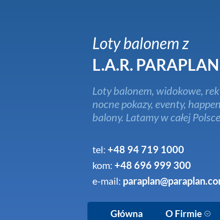
Loty balonem z
L.A.R. PARAPLAN
Loty balonem, widokowe, rek
nocne pokazy, eventy, happen
balony. Latamy w całej Polsce
tel:
+48 94 719 1000
kom:
+48 696 999 300
e-mail:
paraplan@paraplan.co
Główna
O Firmie