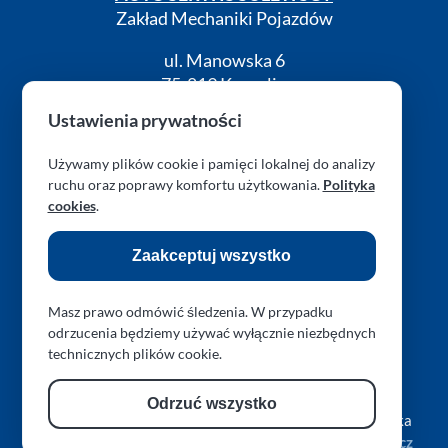
Zakład Mechaniki Pojazdów
ul. Manowska 6
75-819 Koszalin
zachodniopomorskie
Ustawienia prywatności
Polska
Używamy plików cookie i pamięci lokalnej do analizy
turboklinika.com.pl
ruchu oraz poprawy komfortu użytkowania.
Polityka
cookies
.
RODO (GDPR)
Cookies
Kontakt
Zaakceptuj wszystko
Masz prawo odmówić śledzenia. W przypadku
odrzucenia będziemy używać wyłącznie niezbędnych
Obserwuj nas na Facebook
Obserwuj nas na Instagram
Obserwuj nas na Threads
Obserwuj nas przez 
technicznych plików cookie.
Zresetuj preferencje prywatności
Odrzuć wszystko
Copyright © 2026 L.A.R. PARAPLAN Agnieszka Sulewska
Stworzone przy pomocy
Hugo
przez
Dariusz Więckiewicz