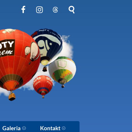
Obserwuj nas na Facebook
Obserwuj nas na Instagram
Obserwuj nas na Threads
Szukaj na stronie
Galeria
Kontakt