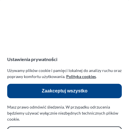
Zakład Mechaniki Pojazdów
ul. Manowska 6
75-819 Koszalin
zachodniopomorskie
Polska
turboklinika.com.pl
Odnośniki:
Ustawienia prywatności
Flight Operations Consulting
Używamy plików cookie i pamięci lokalnej do analizy ruchu oraz
poprawy komfortu użytkowania.
Polityka cookies
.
Bolling Modellballone
Motopark Koszalin
Zaakceptuj wszystko
Farma Agroturystyczna
Masz prawo odmówić śledzenia. W przypadku odrzucenia
Rodzina Wolarków
będziemy używać wyłącznie niezbędnych technicznych plików
Ballonsport Ackermann
cookie.