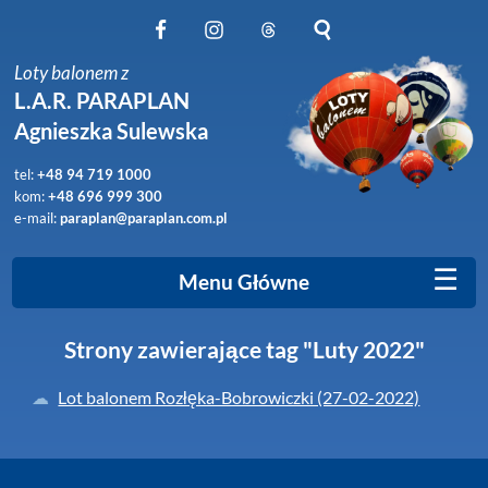
Obserwuj nas na Facebook
Obserwuj nas na Instagram
Obserwuj nas na Threads
Szukaj na stronie
Loty balonem z
L.A.R. PARAPLAN
Agnieszka Sulewska
tel:
+48 94 719 1000
kom:
+48 696 999 300
e-mail:
paraplan@paraplan.com.pl
☰
Menu Główne
Strony zawierające tag "Luty 2022"
Lot balonem Rozłęka-Bobrowiczki (27-02-2022)