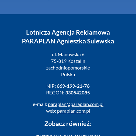
Lotnicza Agencja Reklamowa
PARAPLAN Agnieszka Sulewska
ul. Manowska 6
75-819 Koszalin
zachodniopomorskie
Polska
NIP:
669-199-21-76
REGON:
330542085
e-mail:
paraplan@paraplan.com.pl
web:
paraplan.com.pl
Zobacz również: