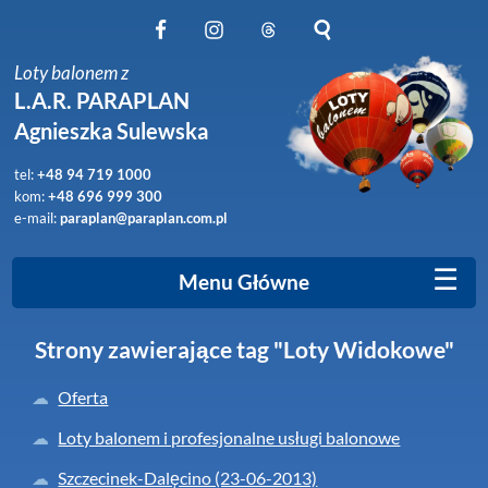
Obserwuj nas na Facebook
Obserwuj nas na Instagram
Obserwuj nas na Threads
Szukaj na stronie
Loty balonem z
L.A.R. PARAPLAN
Agnieszka Sulewska
tel:
+48 94 719 1000
kom:
+48 696 999 300
e-mail:
paraplan@paraplan.com.pl
☰
Menu Główne
Strony zawierające tag "Loty Widokowe"
Oferta
Loty balonem i profesjonalne usługi balonowe
Szczecinek-Dalęcino (23-06-2013)