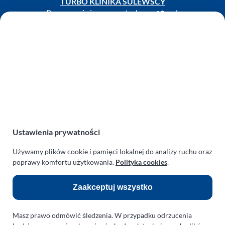
TURBO KLINIKA SULEWSCY
Regeneracja i naprawa turbosprężarek
AUTO SERWIS SULEWSCY
Zakład Mechaniki Pojazdów
ul. Manowska 6
75-819 Koszalin
zachodniopomorskie
Polska
turboklinika.com.pl
Ustawienia prywatności
Odnośniki:
Używamy plików cookie i pamięci lokalnej do analizy ruchu oraz
Flight Operations Consulting
poprawy komfortu użytkowania.
Polityka cookies
.
Bolling Modellballone
Zaakceptuj wszystko
Motopark Koszalin
Farma Agroturystyczna
Masz prawo odmówić śledzenia. W przypadku odrzucenia