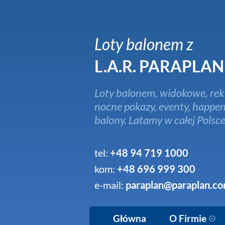
Loty balonem z
L.A.R. PARAPLAN
Loty balonem, widokowe, rek
nocne pokazy, eventy, happen
balony. Latamy w całej Polsce
tel:
+48 94 719 1000
kom:
+48 696 999 300
e-mail:
paraplan@paraplan.co
Główna
O Firmie