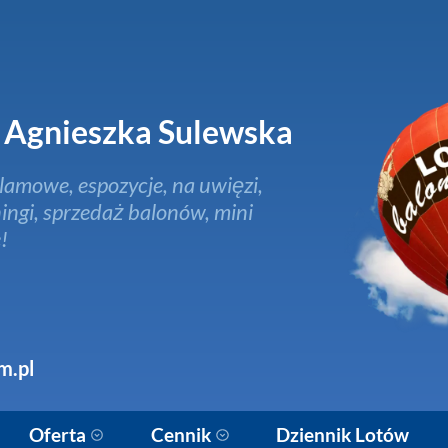
Agnieszka Sulewska
lamowe, espozycje, na uwięzi,
ingi, sprzedaż balonów, mini
!
m.pl
Oferta
Cennik
Dziennik Lotów