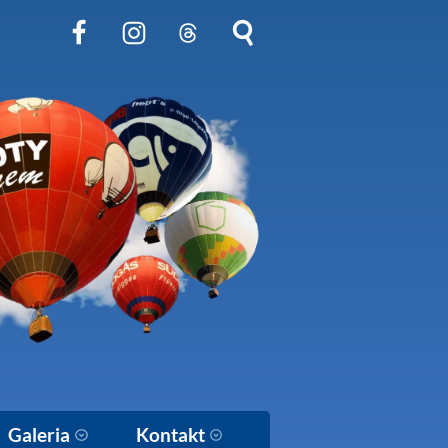
Obserwuj nas na Facebook
Obserwuj nas na Instagram
Obserwuj nas na Threads
Szukaj na stronie
Galeria
Kontakt