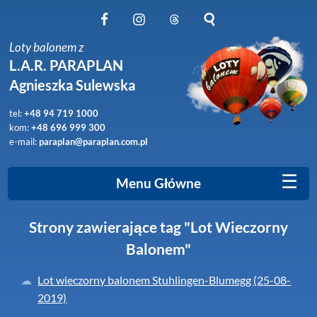
Obserwuj nas na Facebook
Obserwuj nas na Instagram
Obserwuj nas na Threads
Szukaj na stronie
Loty balonem z
L.A.R. PARAPLAN
Agnieszka Sulewska
tel:
+48 94 719 1000
kom:
+48 696 999 300
e-mail:
paraplan@paraplan.com.pl
☰
Menu Główne
Strony zawierające tag "Lot Wieczorny
Balonem"
Lot wieczorny balonem Stuhlingen-Blumegg (25-08-
2019)