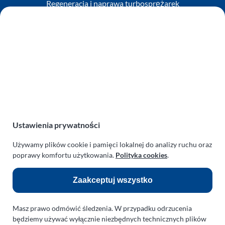
Regeneracja i naprawa turbosprężarek
AUTO SERWIS SULEWSCY
Zakład Mechaniki Pojazdów
ul. Manowska 6
75-819 Koszalin
zachodniopomorskie
Polska
turboklinika.com.pl
Odnośniki:
Ustawienia prywatności
Używamy plików cookie i pamięci lokalnej do analizy ruchu oraz
Flight Operations Consulting
poprawy komfortu użytkowania.
Polityka cookies
.
Bolling Modellballone
Zaakceptuj wszystko
Motopark Koszalin
Farma Agroturystyczna
Masz prawo odmówić śledzenia. W przypadku odrzucenia
Rodzina Wolarków
będziemy używać wyłącznie niezbędnych technicznych plików