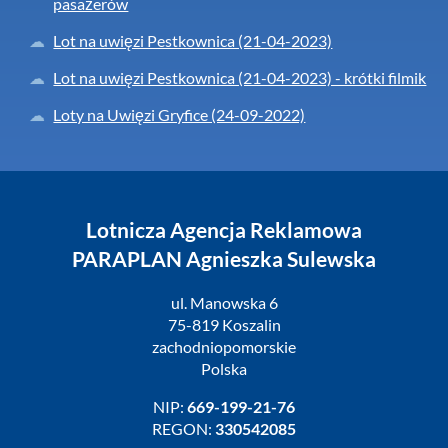
pasażerów
Lot na uwięzi Pestkownica (21-04-2023)
Lot na uwięzi Pestkownica (21-04-2023) - krótki filmik
Loty na Uwięzi Gryfice (24-09-2022)
Lotnicza Agencja Reklamowa
PARAPLAN Agnieszka Sulewska
ul. Manowska 6
75-819 Koszalin
zachodniopomorskie
Polska
NIP:
669-199-21-76
REGON:
330542085