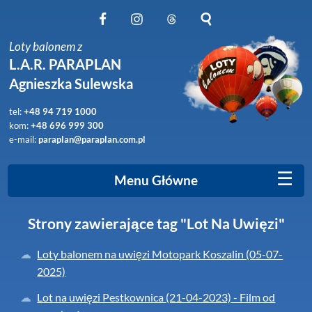
Obserwuj nas na Facebook
Obserwuj nas na Instagram
Obserwuj nas na Threads
Szukaj na stronie
Loty balonem z
L.A.R. PARAPLAN
Agnieszka Sulewska
tel:
+48 94 719 1000
kom:
+48 696 999 300
e-mail:
paraplan@paraplan.com.pl
☰
Menu Główne
Strony zawierające tag "Lot Na Uwięzi"
Loty balonem na uwięzi Motopark Koszalin (05-07-
2025)
Lot na uwięzi Pestkownica (21-04-2023) - Film od