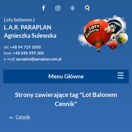
Obserwuj nas na Facebook
Obserwuj nas na Instagram
Obserwuj nas na Threads
Szukaj na stronie
Loty balonem z
L.A.R. PARAPLAN
Agnieszka Sulewska
tel:
+48 94 719 1000
kom:
+48 696 999 300
e-mail:
paraplan@paraplan.com.pl
☰
Menu Główne
Strony zawierające tag "Lot Balonem
Cennik"
Cennik