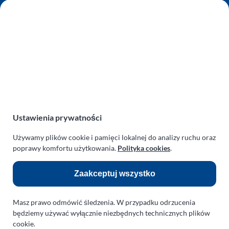
AUTO SERWIS SULEWSCY
Zakład Mechaniki Pojazdów
ul. Manowska 6
75-819 Koszalin
zachodniopomorskie
Polska
turboklinika.com.pl
Odnośniki:
Ustawienia prywatności
Używamy plików cookie i pamięci lokalnej do analizy ruchu oraz
Flight Operations Consulting
poprawy komfortu użytkowania.
Polityka cookies
.
Bolling Modellballone
Zaakceptuj wszystko
Motopark Koszalin
Farma Agroturystyczna
Masz prawo odmówić śledzenia. W przypadku odrzucenia
Rodzina Wolarków
będziemy używać wyłącznie niezbędnych technicznych plików
cookie.
Ballonsport Ackermann