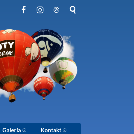
Obserwuj nas na Facebook
Obserwuj nas na Instagram
Obserwuj nas na Threads
Szukaj na stronie
Galeria
Kontakt