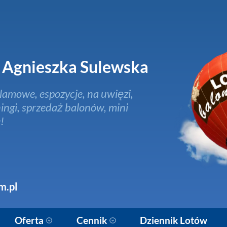
Agnieszka Sulewska
lamowe, espozycje, na uwięzi,
ingi, sprzedaż balonów, mini
!
m.pl
Oferta
Cennik
Dziennik Lotów