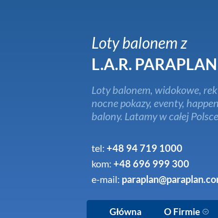
Loty balonem z
L.A.R. PARAPLAN
Loty balonem, widokowe, rek
nocne pokazy, eventy, happen
balony. Latamy w całej Polsce
tel:
+48 94 719 1000
kom:
+48 696 999 300
e-mail:
paraplan@paraplan.co
Główna
O Firmie