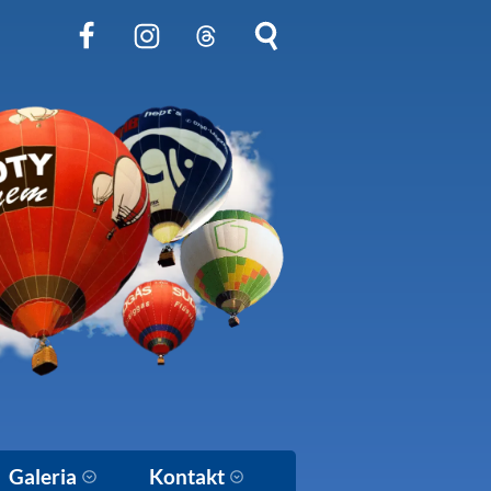
Obserwuj nas na Facebook
Obserwuj nas na Instagram
Obserwuj nas na Threads
Szukaj na stronie
Galeria
Kontakt