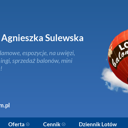
Agnieszka Sulewska
lamowe, espozycje, na uwięzi,
ingi, sprzedaż balonów, mini
!
m.pl
Oferta
Cennik
Dziennik Lotów