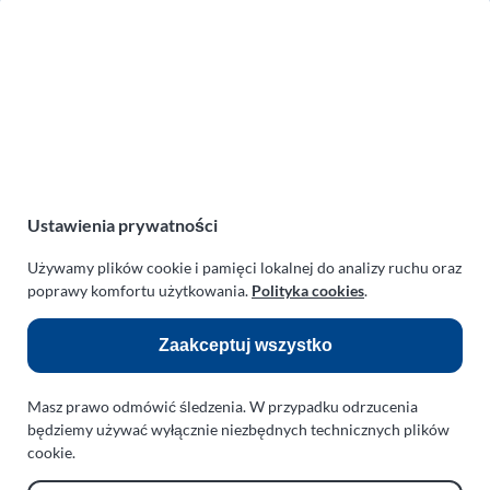
Zakład Mechaniki Pojazdów
ul. Manowska 6
75-819 Koszalin
zachodniopomorskie
Polska
turboklinika.com.pl
Odnośniki:
Ustawienia prywatności
Flight Operations Consulting
Używamy plików cookie i pamięci lokalnej do analizy ruchu oraz
poprawy komfortu użytkowania.
Polityka cookies
.
Bolling Modellballone
Motopark Koszalin
Zaakceptuj wszystko
Farma Agroturystyczna
Masz prawo odmówić śledzenia. W przypadku odrzucenia
Rodzina Wolarków
będziemy używać wyłącznie niezbędnych technicznych plików
Ballonsport Ackermann
cookie.