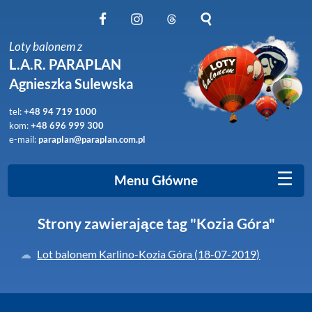
Obserwuj nas na Facebook
Obserwuj nas na Instagram
Obserwuj nas na Threads
Szukaj na stronie
Loty balonem z
L.A.R. PARAPLAN
Agnieszka Sulewska
tel:
+48 94 719 1000
kom:
+48 696 999 300
e-mail:
paraplan@paraplan.com.pl
☰
Menu Główne
Strony zawierające tag "Kozia Góra"
Lot balonem Karlino-Kozia Góra (18-07-2019)