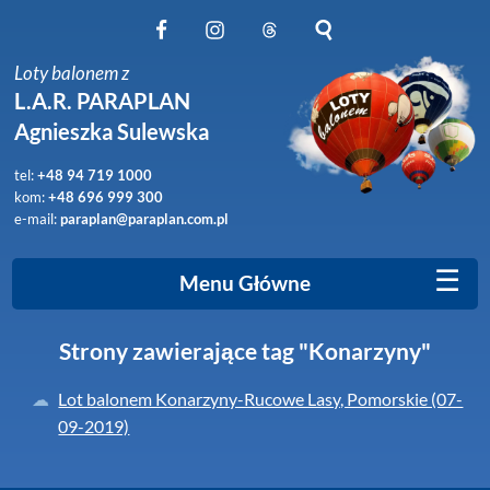
Obserwuj nas na Facebook
Obserwuj nas na Instagram
Obserwuj nas na Threads
Szukaj na stronie
Loty balonem z
L.A.R. PARAPLAN
Agnieszka Sulewska
tel:
+48 94 719 1000
kom:
+48 696 999 300
e-mail:
paraplan@paraplan.com.pl
☰
Menu Główne
Strony zawierające tag "Konarzyny"
Lot balonem Konarzyny-Rucowe Lasy, Pomorskie (07-
09-2019)