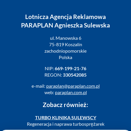
Lotnicza Agencja Reklamowa
PARAPLAN Agnieszka Sulewska
ul. Manowska 6
75-819 Koszalin
zachodniopomorskie
Polska
NIP:
669-199-21-76
REGON:
330542085
e-mail:
paraplan@paraplan.com.pl
web:
paraplan.com.pl
Zobacz również:
TURBO KLINIKA SULEWSCY
Regeneracja i naprawa turbosprężarek