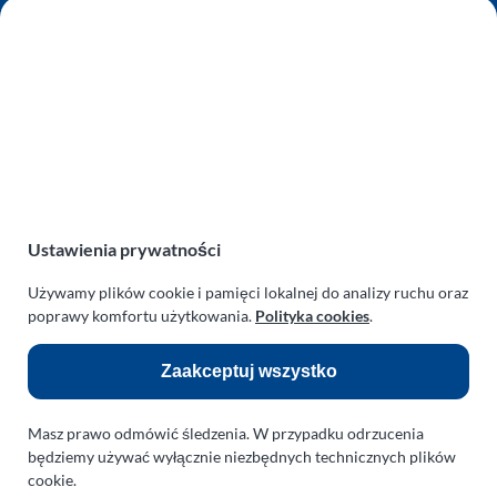
AUTO SERWIS SULEWSCY
Zakład Mechaniki Pojazdów
ul. Manowska 6
75-819 Koszalin
zachodniopomorskie
Polska
turboklinika.com.pl
Odnośniki:
Ustawienia prywatności
Flight Operations Consulting
Używamy plików cookie i pamięci lokalnej do analizy ruchu oraz
poprawy komfortu użytkowania.
Polityka cookies
.
Bolling Modellballone
Zaakceptuj wszystko
Motopark Koszalin
Farma Agroturystyczna
Masz prawo odmówić śledzenia. W przypadku odrzucenia
Rodzina Wolarków
będziemy używać wyłącznie niezbędnych technicznych plików
cookie.
Ballonsport Ackermann